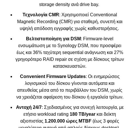
storage density ανά drive bay.
Τεχνολογία CMR
: Χρησιμοποιεί Conventional
Magnetic Recording (CMR) για σταθερή, συνεπή και
υψηλή απόδοση εγγραφής χωρίς καθυστερήσεις.
Βελτιστοποίηση για DSM
: Firmware-level
ενσωμάτωση με το Synology DSM, που προσφέρει
έως και 36% ταχύτερη sequential ανάγνωση και 27%
γρηγορότερο RAID repair σε σχέση με δίσκους τρίτων
κατασκευαστών.
Convenient Firmware Updates
: Οι ενημερώσεις
λογισμικού του δίσκου γίνονται αυτόματα και
απευθείας μέσα από το περιβάλλον του DSM, χωρίς
να χρειάζεται αφαίρεση του δίσκου ή εργαλεία τρίτων.
Αντοχή 24/7
: Σχεδιασμένος για συνεχή λειτουργία, με
ετήσιο workload rating
180 TB/year
και δείκτη
αξιοπιστίας
1.200.000 ώρες MTBF
(έως 3 φορές
μεγαλύτερη αντοχή από απλούς δίσκους desktop).