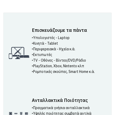
Επισκευάζουμε τα πάντα
‣Υπολογιστές - Laptop
‣Κινητά - Tablet
‣Περιφερειακά - Ηχεία κ.ά.
‣Εκτυπωτές
‣TV - Οθόνες - Βίντεο/DVD/Ράδιο
‣PlayStation, Xbox, Nintento κλπ
‣Ρομποτικές σκούπες, Smart Home κ.ά.
Ανταλλακτικά Ποιότητας
‣Πραγματικά γνήσια ανταλλακτικά
‣Υψηλής ποιότητας συμβατά αντ/κά