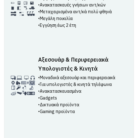
‣Ανακατασκευές γνήσιων αντ/κών
‣Μεταχειρισμένα αντ/κά πολύ φθηνά
‣Μεγάλη ποικιλία
‣Εγγύηση έως 2 έτη
Αξεσουάρ & Περιφερειακά
Υπολογιστές & Κινητά
‣Μοναδικά αξεσουάρ και περιφερειακά
‣Για υπολογιστές & κινητά τηλέφωνα
‣Ανακατασκευασμένα
‣Gadgets
‣Δικτυακά προϊόντα
‣Gaming προϊόντα