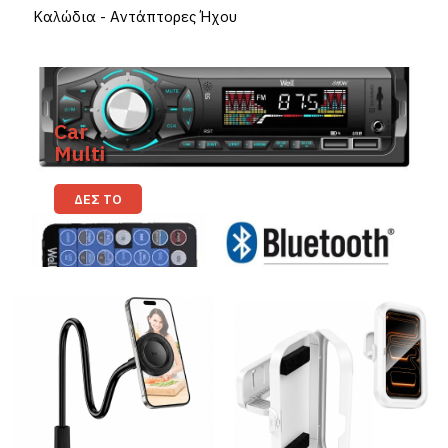
Καλώδια - Αντάπτορες Ήχου
Car
Multi
ΔΕΣ ΤΟ